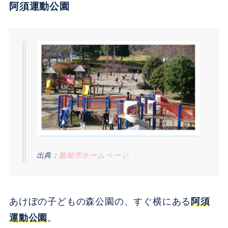
阿須運動公園
出典：
飯能市ホームページ
あけぼの子どもの森公園の、すぐ横にある
阿須
運動公園
。