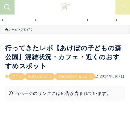
グ
子育てアイテム
お部屋作り・おうちモンテ
知育おもちゃ
コ
ホーム
ブログ
行ってきたレポ【あけぼの子どもの森
公園】混雑状況・カフェ・近くのおす
すめスポット
2024年8月7日
ブログ
子連れお出かけ
子連れ日帰りお出かけ
当ページのリンクには広告が含まれています。