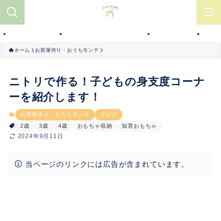
グ
子育てアイテム
お部屋作り・おうちモンテ
知育おもちゃ
コ
ホーム
お部屋作り・おうちモンテ
ニトリで作る！子どもの身支度コーナ
ーを紹介します！
お部屋作り・おうちモンテ
ブログ
2歳
3歳
4歳
おもちゃ収納
知育おもちゃ
2024年9月11日
当ページのリンクには広告が含まれています。